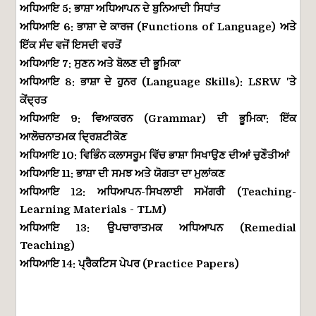
ਅਧਿਆਇ
5:
ਭਾਸ਼ਾ
ਅਧਿਆਪਨ
ਦੇ
ਬੁਨਿਆਦੀ
ਸਿਧਾਂਤ
ਅਧਿਆਇ
6:
ਭਾਸ਼ਾ
ਦੇ
ਕਾਰਜ
(Functions of Language)
ਅਤੇ
ਇੱਕ
ਸੰਦ
ਵਜੋਂ
ਇਸਦੀ
ਵਰਤੋਂ
ਅਧਿਆਇ
7:
ਸੁਣਨ
ਅਤੇ
ਬੋਲਣ
ਦੀ
ਭੂਮਿਕਾ
ਅਧਿਆਇ
8:
ਭਾਸ਼ਾ
ਦੇ
ਹੁਨਰ
(Language Skills): LSRW '
ਤੇ
ਕੇਂਦ੍ਰਤ
ਅਧਿਆਇ
9:
ਵਿਆਕਰਨ
(Grammar)
ਦੀ
ਭੂਮਿਕਾ
:
ਇੱਕ
ਆਲੋਚਨਾਤਮਕ
ਦ੍ਰਿਸ਼ਟੀਕੋਣ
ਅਧਿਆਇ
10:
ਵਿਭਿੰਨ
ਕਲਾਸਰੂਮ
ਵਿੱਚ
ਭਾਸ਼ਾ
ਸਿਖਾਉਣ
ਦੀਆਂ
ਚੁਣੌਤੀਆਂ
ਅਧਿਆਇ
11:
ਭਾਸ਼ਾ
ਦੀ
ਸਮਝ
ਅਤੇ
ਯੋਗਤਾ
ਦਾ
ਮੁਲਾਂਕਣ
ਅਧਿਆਇ
12:
ਅਧਿਆਪਨ
-
ਸਿਖਲਾਈ
ਸਮੱਗਰੀ
(Teaching-
Learning Materials - TLM)
ਅਧਿਆਇ
13:
ਉਪਚਾਰਾਤਮਕ
ਅਧਿਆਪਨ
(Remedial
Teaching)
ਅਧਿਆਇ
14:
ਪ੍ਰੈਕਟਿਸ
ਪੇਪਰ
(Practice Papers)