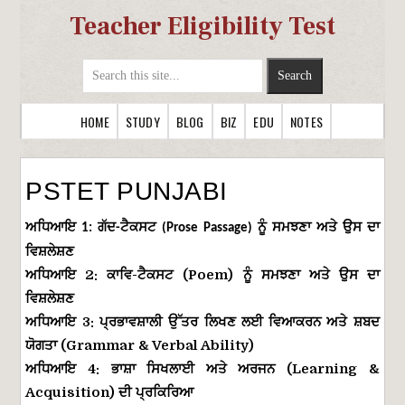
Teacher Eligibility Test
HOME
STUDY
BLOG
BIZ
EDU
NOTES
PSTET PUNJABI
ਅਧਿਆਇ
ਗੱਦ
ਟੈਕਸਟ
ਨੂੰ
ਸਮਝਣਾ
ਅਤੇ
ਉਸ
ਦਾ
1:
-
(Prose Passage)
ਵਿਸ਼ਲੇਸ਼ਣ
ਅਧਿਆਇ
2:
ਕਾਵਿ
-
ਟੈਕਸਟ
(Poem)
ਨੂੰ
ਸਮਝਣਾ
ਅਤੇ
ਉਸ
ਦਾ
ਵਿਸ਼ਲੇਸ਼ਣ
ਅਧਿਆਇ
3:
ਪ੍ਰਭਾਵਸ਼ਾਲੀ
ਉੱਤਰ
ਲਿਖਣ
ਲਈ
ਵਿਆਕਰਨ
ਅਤੇ
ਸ਼ਬਦ
ਯੋਗਤਾ
(Grammar & Verbal Ability)
ਅਧਿਆਇ
4:
ਭਾਸ਼ਾ
ਸਿਖਲਾਈ
ਅਤੇ
ਅਰਜਨ
(Learning &
Acquisition)
ਦੀ
ਪ੍ਰਕਿਰਿਆ